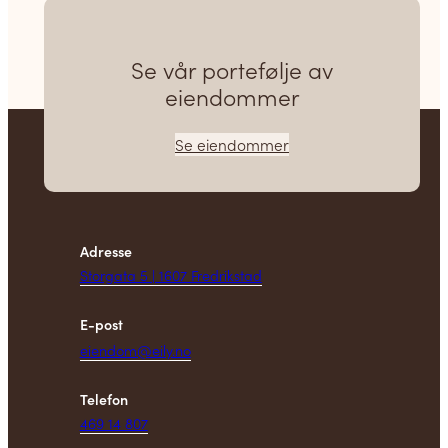
Se vår portefølje av
eiendommer
Se eiendommer
Adresse
Storgata 5 | 1607 Fredrikstad
E-post
eiendom@eily.no
Telefon
469 14 807