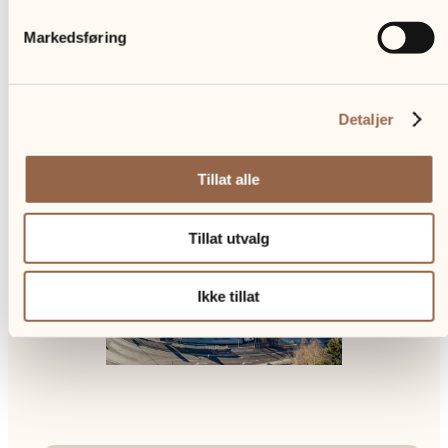
En moderne og nyoppusset eiendom med
Markedsføring
to leietakere. Lokalene ble betydelig
omgjort i 2016 og har vært gjennom
betydelig oppgradering i årene siden. Nytt
stort løft på oppgraderingen ble gjort i
Detaljer
2024, og lokalene over tre plan fremstår
som tidsriktige og funksjonelle.
Tillat alle
Tillat utvalg
Ikke tillat